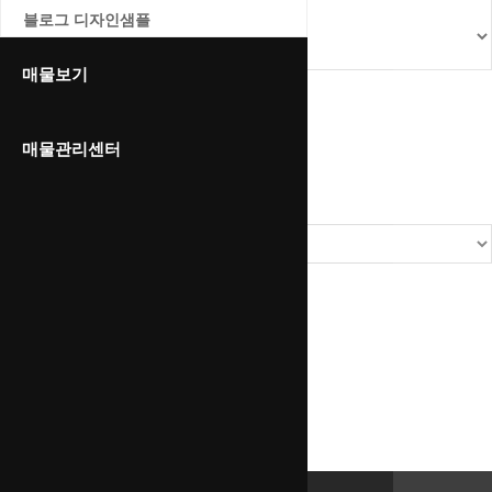
블로그 디자인샘플
매물보기
매물관리센터
ai아나운서 이나
페이지 정보
최고관리자
0건
116회
24-06-10 14:24
본문