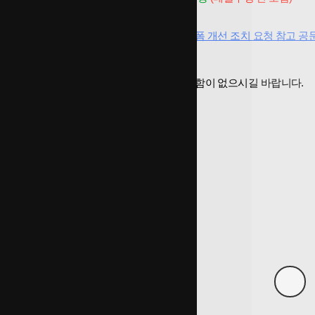
참고사항
「소규모 주택 투명화 방안」 관련 중개플랫폼 개선 조치 요청 참고 공
변경 내용을 숙지하시어 서비스 이용에 불편함이 없으시길 바랍니다.
감사합니다.
페이스북 공유
트위터 공유
SNS 공유
목록
이전글
매물등록시 상세안내 입력 금지사항
23.11.14
다음글
전국 영업지사 및 영업사원 모집
23.11.08
댓글목록
댓글목록
등록된 댓글이 없습니다.
(주)우리집부동산
사업자번호 : 385-88-01311