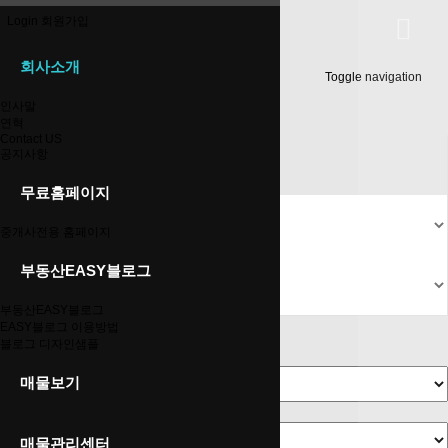
LOGIN
SIGN UP
Login
회원가입
회사소개
공지사항
Toggle navigation
Home
인사말
공지사항
연혁
Contact US
공지사항
무료홈페이지
중개사전용 홈페이지
부동산EASY블로그
부동산EASY블로그
EASY블로그 이용방법
Contact US
블로그 디자인샘플
인사말
연혁
공지사항
매물보기
매물관리센터