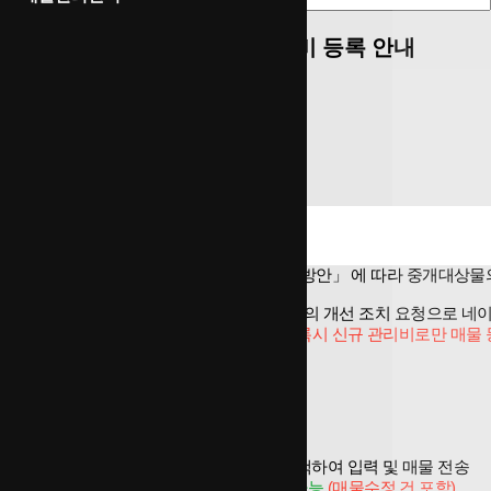
비공동(주거형) 매물 신규 관리비 등록 안내
페이지 정보
최고관리자
0건
866회
23-11-14 14:44
본문
안녕하세요.
우리집부동산
입니다.
국토교통부의 「소규모주택 관리비 투명화 방안」 에 따라 중개대상물의 표
이후 신규 관리비 등록이 저조하여
국토부측의 개선 조치 요청으로 네이
11월 22일 (수) 부터 비공동(주거형) 매물 등록시 신규 관리비로만 매물
적용일
2023.11.22 (수)
변경내용
-현재 : 기존 관리비, 신규 관리비 항목 중 선택하여 입력 및 매물 전송
-변경 :
신규 관리비로만 입력 및 매물 전송 가능
(매물수정 건 포함)