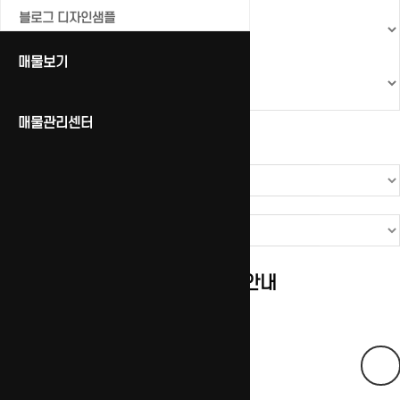
블로그 디자인샘플
매물보기
매물관리센터
인사말
연혁
Contact US
공지사항
[중요] 매물 상세주소 검증 관련 안내
페이지 정보
최고관리자
0건
836회
23-11-02 18:22
본문