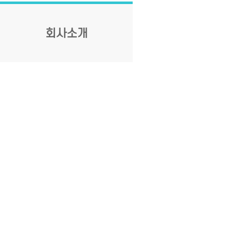
회사소개
인사말
연혁
Contact US
공지사항
상담문의
상담시간 :
09:30 ~ 17:30